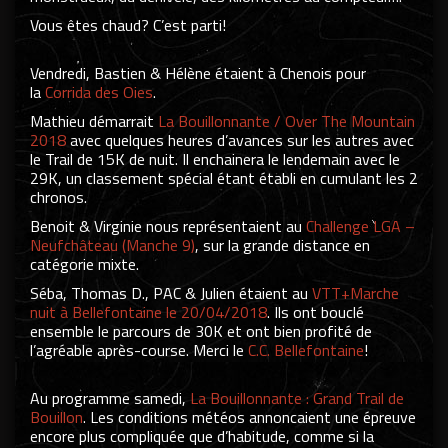
Vous êtes chaud? C’est parti!
Vendredi, Bastien & Hélène étaient à Chenois pour
la
Corrida des Oies
.
Mathieu démarrait
La Bouillonnante / Over The Mountain
2018
avec quelques heures d’avances sur les autres avec
le Trail de 15K de nuit. Il enchainera le lendemain avec le
29K, un classement spécial étant établi en cumulant les 2
chronos.
Benoit & Virginie nous représentaient au
Challenge LGA –
Neufchâteau (Manche 9)
, sur la grande distance en
catégorie mixte.
Séba, Thomas D., PAC & Julien étaient au
VTT+Marche
nuit à Bellefontaine le 20/04/2018
. Ils ont bouclé
ensemble le parcours de 30K et ont bien profité de
l’agréable après-course. Merci le
C.C. Bellefontaine
!
Au programme samedi,
La Bouillonnante : Grand Trail de
Bouillon
. Les conditions météos annoncaient une épreuve
encore plus compliquée que d’habitude, comme si la