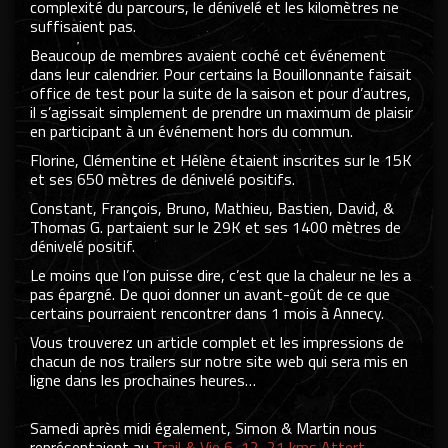
complexité du parcours, le dénivelé et les kilomètres ne
suffisaient pas.
Beaucoup de membres avaient coché cet événement
dans leur calendrier. Pour certains la Bouillonnante faisait
office de test pour la suite de la saison et pour d’autres,
il s’agissait simplement de prendre un maximum de plaisir
en participant à un événement hors du commun.
Florine, Clémentine et Hélène étaient inscrites sur le 15K
et ses 650 mètres de dénivelé positifs.
Constant, François, Bruno, Mathieu, Bastien, David, &
Thomas G. partaient sur le 29K et ses 1400 mètres de
dénivelé positif.
Le moins que l’on puisse dire, c’est que la chaleur ne les a
pas épargné. De quoi donner un avant-goût de ce que
certains pourraient rencontrer dans 1 mois à Annecy.
Vous trouverez un article complet et les impressions de
chacun de nos trailers sur notre site web qui sera mis en
ligne dans les prochaines heures…
Samedi après midi également, Simon & Martin nous
représentaient au
Trail & Vie 6, 12, 21 kms Attert
.