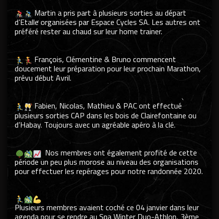
.
Martin a pris part à plusieurs sorties au départ
d’Etalle organisées par
Espace Cycles SA
. Les autres ont
préféré rester au chaud sur leur home trainer.
.
.
François, Clémentine & Bruno commencent
doucement leur préparation pour leur prochain Marathon,
prévu début Avril.
.
.
Fabien, Nicolas, Mathieu & PAC ont effectué
plusieurs sorties CAP dans les bois de Clairefontaine ou
d’Habay. Toujours avec un agréable apéro à la clé.
.
.
Nos membres ont également profité de cette
période un peu plus morose au niveau des organisations
pour effectuer les repérages pour notre randonnée 2020.
.
.
Plusieurs membres avaient coché ce 04 janvier dans leur
agenda pour se rendre au
Spa Winter Duo-Athlon
, 3ème